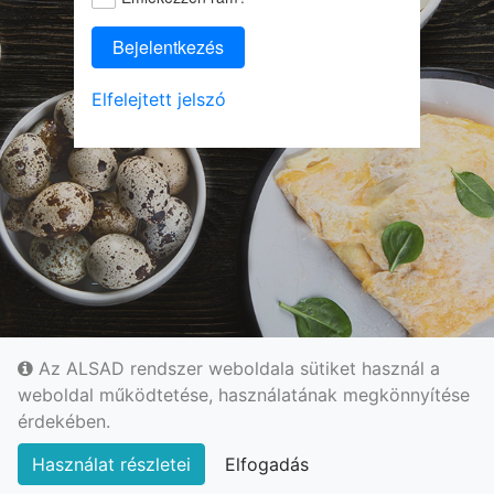
Bejelentkezés
Elfelejtett jelszó
Az ALSAD rendszer weboldala sütiket használ a
weboldal működtetése, használatának megkönnyítése
érdekében.
Használat részletei
Elfogadás
© 2022 - ALSAD