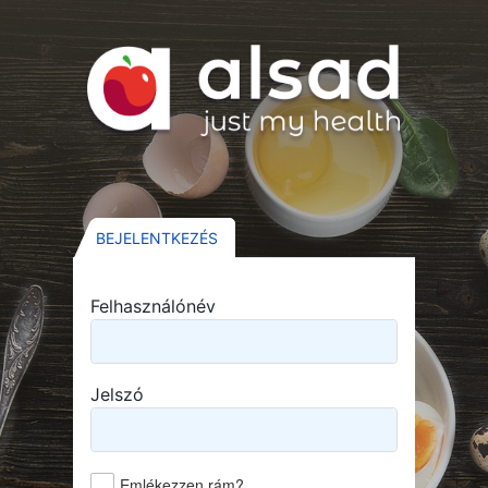
BEJELENTKEZÉS
Felhasználónév
Jelszó
Emlékezzen rám?